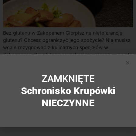
Bez glutenu w Zakopanem Cierpisz na nietolerancję
glutenu? Chcesz ograniczyć jego spożycie? Nie musisz
wcale rezygnować z kulinarnych specjałów w
Zakopanem. Bezglutenowe wakacje w górach — czy to
możliwe? Co zjeść bez glutenu w górach,
przedstawiamy 7 przepysznych propozycji! W stolicy
ZAMKNIĘTE
Podhala znajdziesz restauracje, które oferują dania bez
glutenu, zarówno tradycyjne, jak i nowoczesne.
Schronisko Krupówki
Tradycyjne […]
NIECZYNNE
Kontakt: